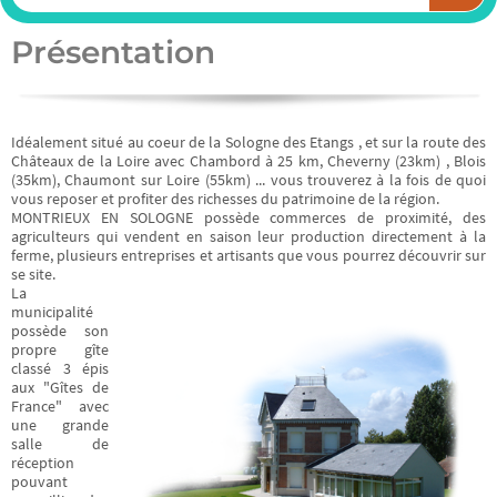
Présentation
Idéalement situé au coeur de la Sologne des Etangs , et sur la route des
Châteaux de la Loire avec Chambord à 25 km, Cheverny (23km) , Blois
(35km), Chaumont sur Loire (55km) ... vous trouverez à la fois de quoi
vous reposer et profiter des richesses du patrimoine de la région.
MONTRIEUX EN SOLOGNE possède commerces de proximité, des
Promenade
agriculteurs qui vendent en saison leur production directement à la
ferme, plusieurs entreprises et artisants que vous pourrez découvrir sur
se site.
en forêt...
La
municipalité
possède son
propre gîte
classé 3 épis
4 circuits de 4 à 22
aux "Gîtes de
France" avec
km et plus de 30 km
une grande
salle de
de chemins balisés,
réception
pouvant