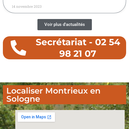
14 novembre 2023
Voir plus d'actualités
Secrétariat - 02 54
98 21 07
Localiser Montrieux en
Sologne