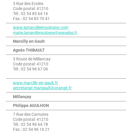
3 Rue des Ecoles
Code postal: 41210
Tél.: 02 54 83 64 16
Fax.: 02 54 83 70 41
www.lamarolleensologne.com
mairie.lamarollensologne@wanadoo.fr
Marcilly en Gault
Agnès THIBAULT
3 Route de Millancay
Code postal: 41210
Tél.: 02 54 96 67 06
www.marcilly-en-gault.fr
secretariat-margault@orange.fr
Millançay
Philippe AGULHON
7 Rue des Carnutes
Code postal: 41210
Tél.: 02 54 96 64 78
Fax.: 02 54 96 16 21