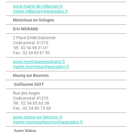
www.mairie-de-millancay.fr
mairie.millancay@wanadoo.fr
Montrieux en Sologne
Eric MORAND
2 Place Emile Dubonnet
Code postal: 41210
Tél.: 02 54 98 21 07
Fax.: 02 54 83 67 30
www.montrieuxensologne.fr
mairie.montrieux@wanadoo.fr
Neung sur Beuvron
Guillaume
GIOT
Rue des Anges
Code postal: 41210
Tél.: 02.54.83.63.38
Fax.: 02.54.83.73.60
www.neung-sur-beuvron.fr
mairie-neungsurbeuvron@wanadoo.fr
Saint Viâtre