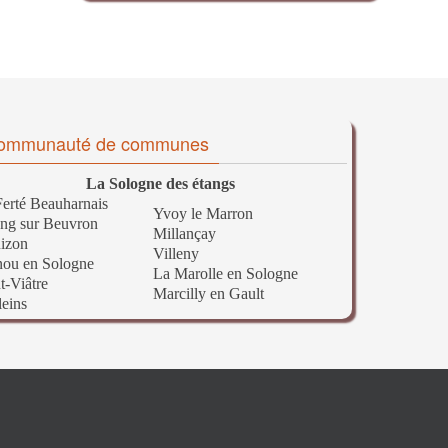
ommunauté de communes
La Sologne des étangs
erté Beauharnais
Yvoy le Marron
ng sur Beuvron
Millançay
izon
Villeny
nou en Sologne
La Marolle en Sologne
t-Viâtre
Marcilly en Gault
leins