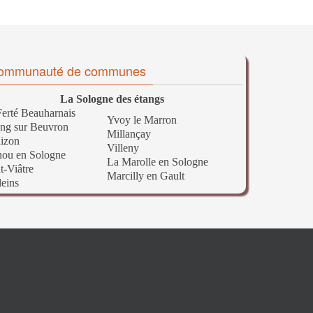
ommunauté de communes
La Sologne des étangs
erté Beauharnais
Yvoy le Marron
ng sur Beuvron
Millançay
izon
Villeny
nou en Sologne
La Marolle en Sologne
t-Viâtre
Marcilly en Gault
leins