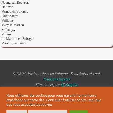
Neung sur Beuvron
Dhuizon
Vernou en Sologne
Saint-Viâtre
Veilleins
Yvoy le Marron
Millançay
Villeny
La Marolle en Sologne
Marcilly en Gault
© 2021Mairie Montrieux en Sologne - Tous droits réservés
Mentions légales
Site réalisé par:
AZ-Graphic
Nous utilisons des cookies pour vous garantir la meilleure
expérience sur notre site. Continuer à utiliser ce site implique
que vous acceptez les cookies