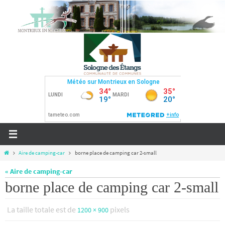
Passer
vers
le
contenu
Home
Aire de camping-car
borne place de camping car 2-small
« Aire de camping-car
borne place de camping car 2-small
La taille totale est de
pixels
1200 × 900