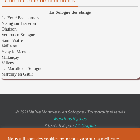
La Sologne des étangs
La Ferté Beauharnais
Neung sur Beuvron
Dhuizon
Vernou en Sologne
Saint-Viâtre
Veilleins
Yvoy le Marron
Millançay
Villeny
La Marolle en Sologne
Marcilly en Gault
© 2021Mairie Montrieux en Sologne - Tous droits réservés
Mentions légales
Site réalisé par:
AZ-Graphic
Nous utilisons des cookies pour vous garantir la meilleure