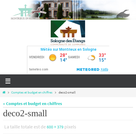
Passer
vers
le
contenu
Home
Comptes et budget en chiffres
deco2-small
« Comptes et budget en chiffres
deco2-small
La taille totale est de
pixels
600 × 379