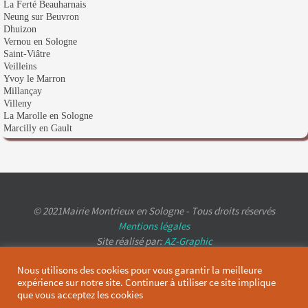
La Ferté Beauharnais
Neung sur Beuvron
Dhuizon
Vernou en Sologne
Saint-Viâtre
Veilleins
Yvoy le Marron
Millançay
Villeny
La Marolle en Sologne
Marcilly en Gault
© 2021Mairie Montrieux en Sologne - Tous droits réservés
Mentions légales
Site réalisé par:
AZ-Graphic
Nous utilisons des cookies pour vous garantir la meilleure
expérience sur notre site. Continuer à utiliser ce site implique
que vous acceptez les cookies