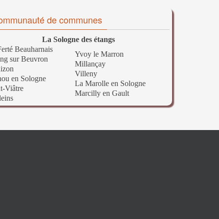
ommunauté de communes
La Sologne des étangs
erté Beauharnais
Yvoy le Marron
ng sur Beuvron
Millançay
izon
Villeny
nou en Sologne
La Marolle en Sologne
t-Viâtre
Marcilly en Gault
leins