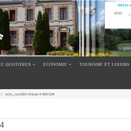
AU QUOTIDIEN
ECONOMIE
TOURISME ET LOISIRS
actu_covid19-chasse-3-400×234
34