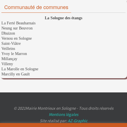
Communauté de communes
La Sologne des étangs
La Ferté Beauharnais
Neung sur Beuvron
Dhuizon
Vernou en Sologne
Saint-Viâtre
Veilleins
Yvoy le Marron
Millançay
Villeny
La Marolle en Sologne
Marcilly en Gault
© 2021Mairie Montrieux en Sologne - Tous droits réservés
Mentions légales
Site réalisé par:
AZ-Graphic