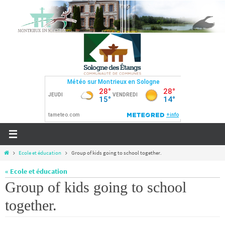
Passer
vers
le
contenu
Home
Ecole et éducation
Group of kids going to school together.
« Ecole et éducation
Group of kids going to school
together.