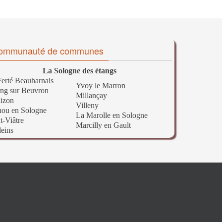
ommunauté de communes
La Sologne des étangs
erté Beauharnais
Yvoy le Marron
ng sur Beuvron
Millançay
izon
Villeny
nou en Sologne
La Marolle en Sologne
t-Viâtre
Marcilly en Gault
leins