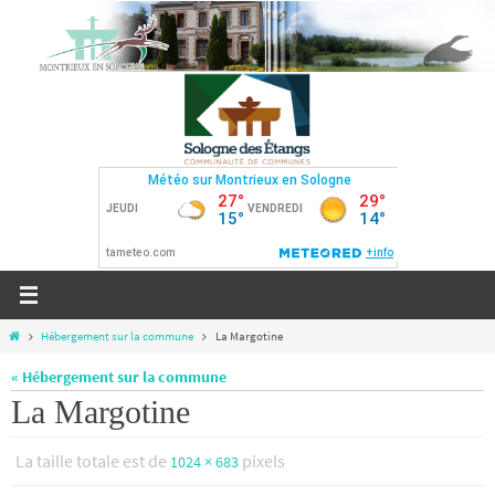
Passer
vers
le
contenu
Home
Hébergement sur la commune
La Margotine
« Hébergement sur la commune
La Margotine
La taille totale est de
pixels
1024 × 683