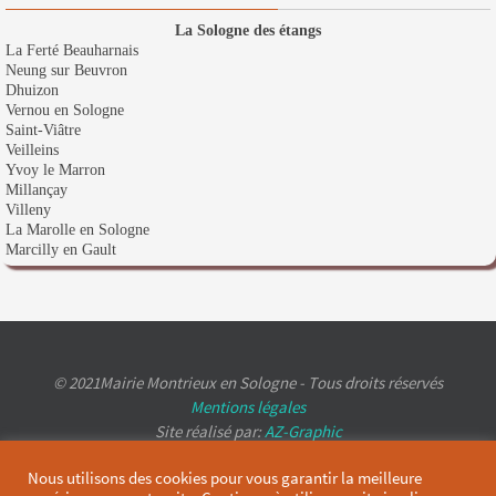
La Sologne des étangs
La Ferté Beauharnais
Neung sur Beuvron
Dhuizon
Vernou en Sologne
Saint-Viâtre
Veilleins
Yvoy le Marron
Millançay
Villeny
La Marolle en Sologne
Marcilly en Gault
© 2021Mairie Montrieux en Sologne - Tous droits réservés
Mentions légales
Site réalisé par:
AZ-Graphic
Nous utilisons des cookies pour vous garantir la meilleure