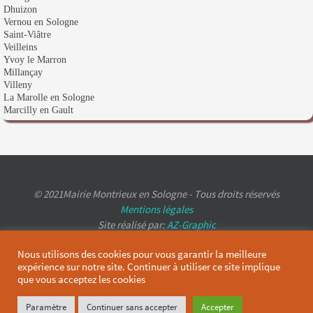
Dhuizon
Vernou en Sologne
Saint-Viâtre
Veilleins
Yvoy le Marron
Millançay
Villeny
La Marolle en Sologne
Marcilly en Gault
© 2021Mairie Montrieux en Sologne - Tous droits réservés
Mentions légales
Site réalisé par:
AZ-Graphic
Nous utilisons des cookies pour vous garantir la meilleure
expérience sur notre site. Continuer à utiliser ce site implique
que vous acceptez les cookies
Paramètre
Continuer sans accepter
Accepter