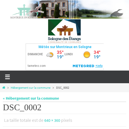
Passer
vers
le
contenu
Home
Hébergement sur la commune
DSC_0002
« Hébergement sur la commune
DSC_0002
La taille totale est de
pixels
640 × 360