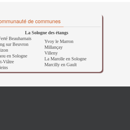
ommunauté de communes
La Sologne des étangs
erté Beauharnais
Yvoy le Marron
ng sur Beuvron
Millançay
izon
Villeny
nou en Sologne
La Marolle en Sologne
t-Viâtre
Marcilly en Gault
leins