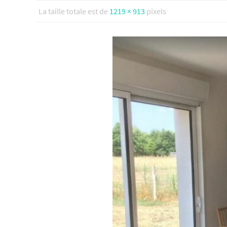
La taille totale est de
1219 × 913
pixels