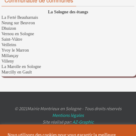
La Sologne des étangs
La Ferté Beauharnais
Neung sur Beuvron
Dhuizon
Vernou en Sologne
Saint-Viâtre
Veilleins
Yvoy le Marron
Millançay
Villeny
La Marolle en Sologne
Marcilly en Gault
© 2021Mairie Montrieux en Sologne - Tous droits réservés
Mentions légales
Site réalisé par:
AZ-Graphic
Nous utilisons des cookies pour vous garantir la meilleure