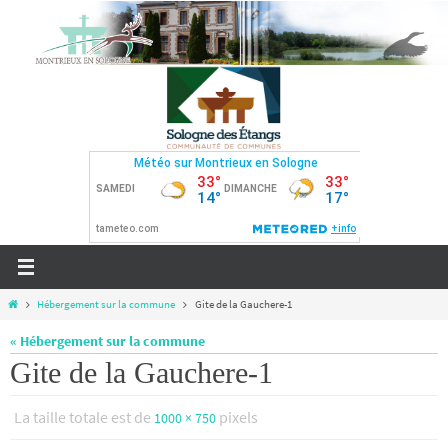
Passer
vers
le
contenu
Home
Hébergement sur la commune
Gite de la Gauchere-1
« Hébergement sur la commune
Gite de la Gauchere-1
La taille totale est de
pixels
1000 × 750