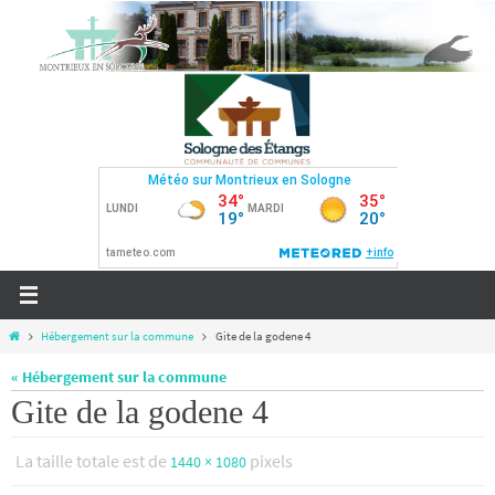
Passer
vers
le
contenu
Home
Hébergement sur la commune
Gite de la godene 4
« Hébergement sur la commune
Gite de la godene 4
La taille totale est de
pixels
1440 × 1080