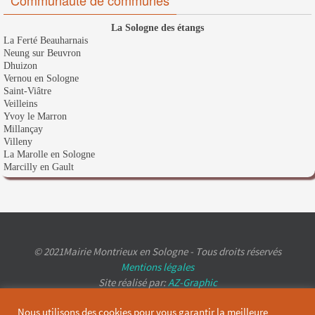
La Sologne des étangs
La Ferté Beauharnais
Neung sur Beuvron
Dhuizon
Vernou en Sologne
Saint-Viâtre
Veilleins
Yvoy le Marron
Millançay
Villeny
La Marolle en Sologne
Marcilly en Gault
© 2021Mairie Montrieux en Sologne - Tous droits réservés
Mentions légales
Site réalisé par:
AZ-Graphic
Nous utilisons des cookies pour vous garantir la meilleure