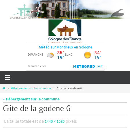
Passer
vers
le
contenu
Home
Hébergement sur la commune
Gite de la godene 6
« Hébergement sur la commune
Gite de la godene 6
La taille totale est de
pixels
1440 × 1080