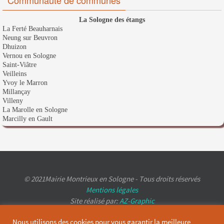
La Sologne des étangs
La Ferté Beauharnais
Neung sur Beuvron
Dhuizon
Vernou en Sologne
Saint-Viâtre
Veilleins
Yvoy le Marron
Millançay
Villeny
La Marolle en Sologne
Marcilly en Gault
© 2021Mairie Montrieux en Sologne - Tous droits réservés
Mentions légales
Site réalisé par:
AZ-Graphic
Nous utilisons des cookies pour vous garantir la meilleure