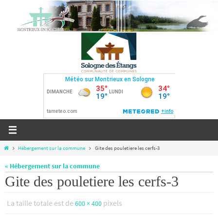
Passer
vers
le
contenu
Home
Hébergement sur la commune
Gite des pouletiere les cerfs-3
« Hébergement sur la commune
Gite des pouletiere les cerfs-3
La taille totale est de
pixels
600 × 400