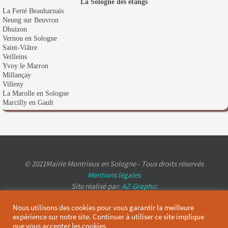
La Sologne des étangs
La Ferté Beauharnais
Neung sur Beuvron
Dhuizon
Vernou en Sologne
Saint-Viâtre
Veilleins
Yvoy le Marron
Millançay
Villeny
La Marolle en Sologne
Marcilly en Gault
© 2021Mairie Montrieux en Sologne - Tous droits réservés
Mentions légales
Site réalisé par:
AZ-Graphic
Nous utilisons des cookies pour vous garantir la meilleure
expérience sur notre site. Continuer à utiliser ce site implique
que vous acceptez les cookies