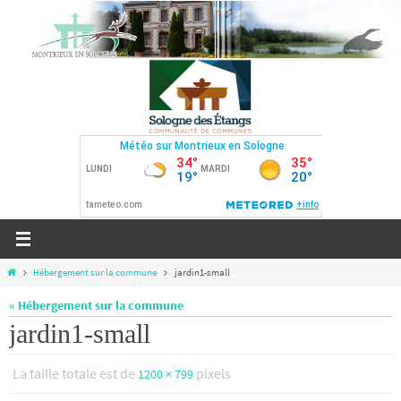
Passer
vers
le
contenu
Home
Hébergement sur la commune
jardin1-small
« Hébergement sur la commune
jardin1-small
La taille totale est de
pixels
1200 × 799