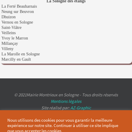
La Sologne des étangs
La Ferté Beauharnais
Neung sur Beuvron
Dhuizon
Vernou en Sologne
Saint-Viâtre
Veilleins
Yvoy le Marron
Millançay
Villeny
La Marolle en Sologne
Marcilly en Gault
© 2021Mairie Montrieux en Sologne - Tous droits réservés
Mentions légales
Site réalisé par:
AZ-Graphic
Nous utilisons des cookies pour vous garantir la meilleure
expérience sur notre site. Continuer à utiliser ce site implique
que vous acceptez les cookies