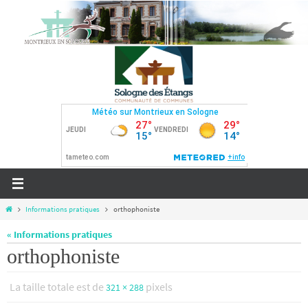
Passer
vers
le
contenu
Home
Informations pratiques
orthophoniste
« Informations pratiques
orthophoniste
La taille totale est de
pixels
321 × 288