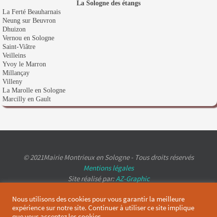
La Sologne des étangs
La Ferté Beauharnais
Neung sur Beuvron
Dhuizon
Vernou en Sologne
Saint-Viâtre
Veilleins
Yvoy le Marron
Millançay
Villeny
La Marolle en Sologne
Marcilly en Gault
© 2021Mairie Montrieux en Sologne - Tous droits réservés
Mentions légales
Site réalisé par:
AZ-Graphic
Nous utilisons des cookies pour vous garantir la meilleure
expérience sur notre site. Continuer à utiliser ce site implique
que vous acceptez les cookies