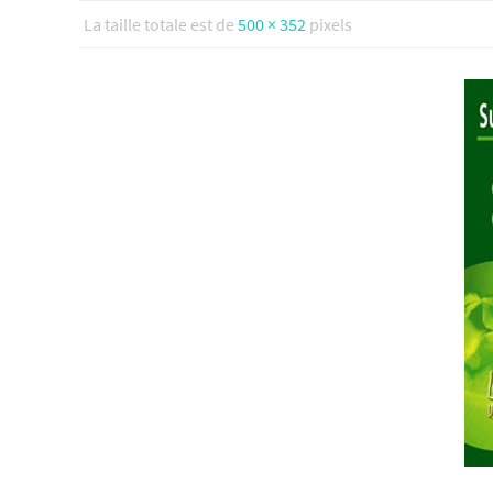
La taille totale est de
500 × 352
pixels