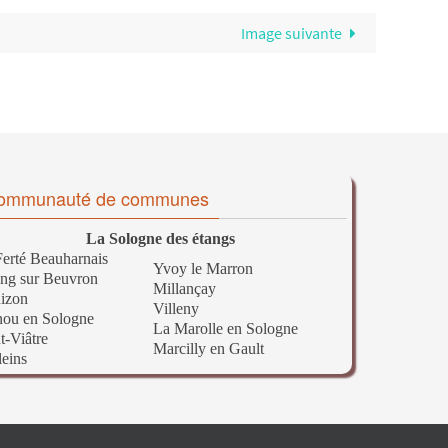
Image suivante
ommunauté de communes
La Sologne des étangs
erté Beauharnais
Yvoy le Marron
ng sur Beuvron
Millançay
izon
Villeny
nou en Sologne
La Marolle en Sologne
t-Viâtre
Marcilly en Gault
leins