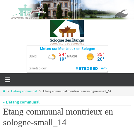
Passer
vers
le
contenu
Home
L'étang communal
Etang communal montrieux en sologne-small_14
« L’étang communal
Etang communal montrieux en
sologne-small_14