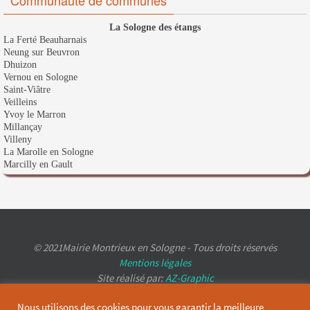
Communauté de communes
La Sologne des étangs
La Ferté Beauharnais
Neung sur Beuvron
Dhuizon
Vernou en Sologne
Saint-Viâtre
Veilleins
Yvoy le Marron
Millançay
Villeny
La Marolle en Sologne
Marcilly en Gault
© 2021Mairie Montrieux en Sologne - Tous droits réservés
Mentions légales
Site réalisé par:
AZ-Graphic
Nous utilisons des cookies pour vous garantir la meilleure