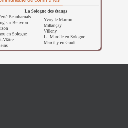
La Sologne des étangs
erté Beauharnais
Yvoy le Marron
ng sur Beuvron
Millançay
izon
Villeny
nou en Sologne
La Marolle en Sologne
t-Viâtre
Marcilly en Gault
leins