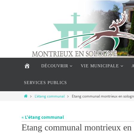
Passer
vers
le
contenu
Passer
vers
ACCUEIL
DÉCOUVRIR
VIE MUNICIPALE
le
contenu
SERVICES PUBLICS
Home
L'étang communal
Etang communal montrieux en sologn
« L’étang communal
Etang communal montrieux en 