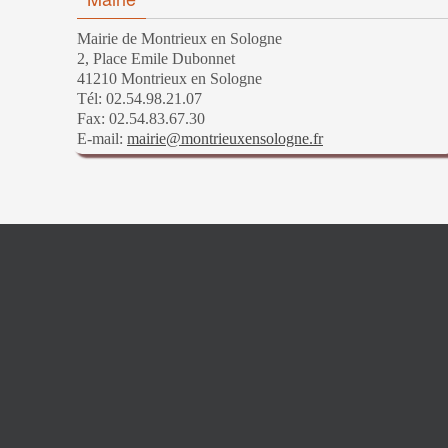
Mairie de Montrieux en Sologne
2, Place Emile Dubonnet
41210 Montrieux en Sologne
Tél: 02.54.98.21.07
Fax: 02.54.83.67.30
E-mail:
mairie@montrieuxensologne.fr