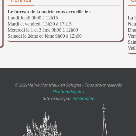
Le bureau de la mairie vous accueille le :
Lundi Jeudi 9h00 à 12h15
La F
Mardi et vendredi 13h30 à 17h15
Neu
Mercredi le 1 et 3 ème 9h00 à 12h00
Dhu
Samedi le 2ème et 4ème 9h00 à 12h00
Ver
Sain
Veil
© 2021Mairie Montrieux en Sologne - Tous droits réservés
Mentions légales
Site réalisé par:
AZ-Graphic