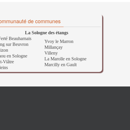
ommunauté de communes
La Sologne des étangs
erté Beauharnais
Yvoy le Marron
ng sur Beuvron
Millançay
izon
Villeny
nou en Sologne
La Marolle en Sologne
t-Viâtre
Marcilly en Gault
leins