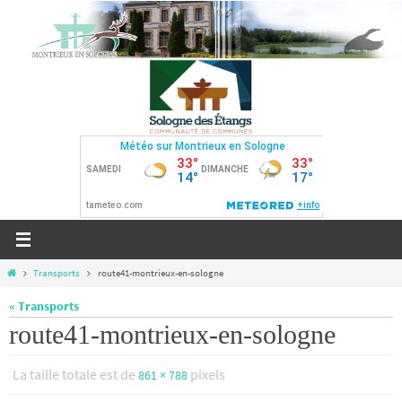
Passer
vers
le
contenu
Home
Transports
route41-montrieux-en-sologne
« Transports
route41-montrieux-en-sologne
La taille totale est de
pixels
861 × 788