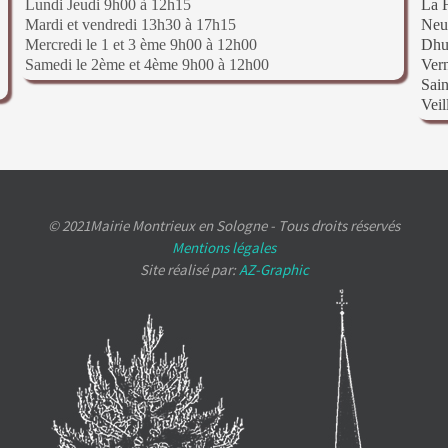
Lundi Jeudi 9h00 à 12h15
La F
Mardi et vendredi 13h30 à 17h15
Neu
Mercredi le 1 et 3 ème 9h00 à 12h00
Dhu
Samedi le 2ème et 4ème 9h00 à 12h00
Ver
Sain
Veil
© 2021Mairie Montrieux en Sologne - Tous droits réservés
Mentions légales
Site réalisé par:
AZ-Graphic