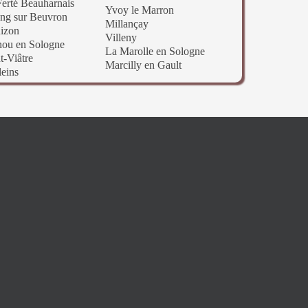
erté Beauharnais
Yvoy le Marron
ng sur Beuvron
Millançay
izon
Villeny
nou en Sologne
La Marolle en Sologne
t-Viâtre
Marcilly en Gault
leins