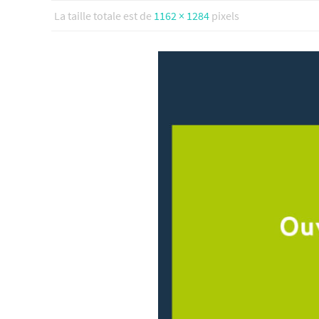
La taille totale est de
1162 × 1284
pixels