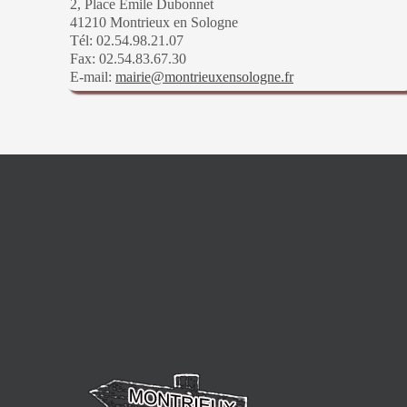
2, Place Emile Dubonnet
41210 Montrieux en Sologne
Tél: 02.54.98.21.07
Fax: 02.54.83.67.30
E-mail:
mairie@montrieuxensologne.fr