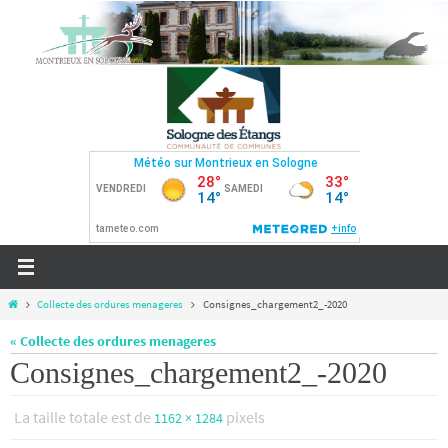
Passer
vers
le
contenu
Home
Collecte des ordures menageres
Consignes_chargement2_-2020
« Collecte des ordures menageres
Consignes_chargement2_-2020
La taille totale est de
pixels
1162 × 1284