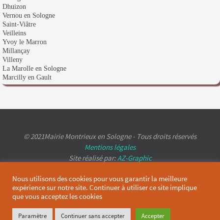
Dhuizon
Vernou en Sologne
Saint-Viâtre
Veilleins
Yvoy le Marron
Millançay
Villeny
La Marolle en Sologne
Marcilly en Gault
© 2021Mairie Montrieux en Sologne - Tous droits réservés
Mentions légales
Site réalisé par:
AZ-Graphic
Nous utilisons des cookies pour vous garantir la meilleure
expérience sur notre site. Continuer à utiliser ce site implique
que vous acceptez les cookies
Paramètre
Continuer sans accepter
Accepter