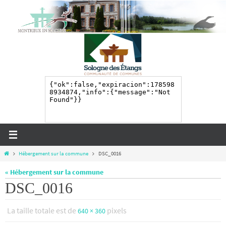
Passer
vers
le
contenu
Home
Hébergement sur la commune
DSC_0016
« Hébergement sur la commune
DSC_0016
La taille totale est de
pixels
640 × 360