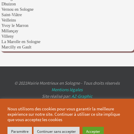
Dhuizon
Vernou en Sologne
Saint-Viâtre
Veilleins
Yvoy le Marron
Millançay
Villeny
La Marolle en Sologne
Marcilly en Gault
© 2021Mairie Montrieux en Sologne - Tous droits réservés
Mentions légales
Site réalisé par:
AZ-Graphic
Nous utilisons des cookies pour vous garantir la meilleure
expérience sur notre site. Continuer à utiliser ce site implique
que vous acceptez les cookies
Paramètre
Continuer sans accepter
Accepter