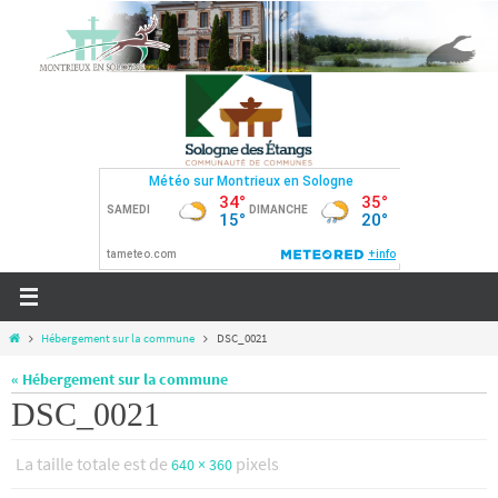
Passer
vers
le
contenu
Home
Hébergement sur la commune
DSC_0021
« Hébergement sur la commune
DSC_0021
La taille totale est de
pixels
640 × 360