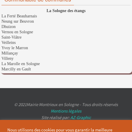
La Sologne des étangs
La Ferté Beauharnais
Neung sur Beuvron
Dhuizon
Vernou en Sologne
Saint-Viâtre
Veilleins
Yvoy le Marron
Millançay
Villeny
La Marolle en Sologne
Marcilly en Gault
© 2021Mairie Montrieux en Sologne - Tous droits réservés
Mentions légales
Site réalisé par:
AZ-Graphic
Nous utilisons des cookies pour vous garantir la meilleure