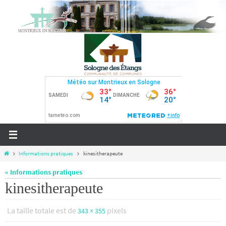
Passer
vers
le
contenu
Home
Informations pratiques
kinesitherapeute
« Informations pratiques
kinesitherapeute
La taille totale est de
pixels
343 × 355