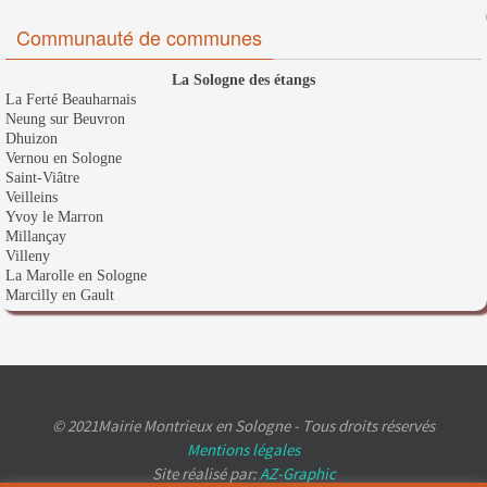
Communauté de communes
La Sologne des étangs
La Ferté Beauharnais
Neung sur Beuvron
Dhuizon
Vernou en Sologne
Saint-Viâtre
Veilleins
Yvoy le Marron
Millançay
Villeny
La Marolle en Sologne
Marcilly en Gault
© 2021Mairie Montrieux en Sologne - Tous droits réservés
Mentions légales
Site réalisé par:
AZ-Graphic