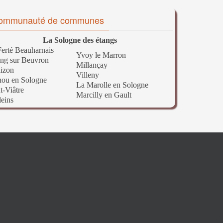
ommunauté de communes
La Sologne des étangs
erté Beauharnais
Yvoy le Marron
ng sur Beuvron
Millançay
izon
Villeny
nou en Sologne
La Marolle en Sologne
t-Viâtre
Marcilly en Gault
leins