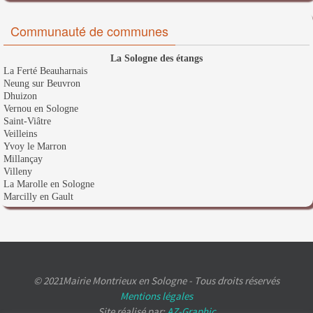
Communauté de communes
La Sologne des étangs
La Ferté Beauharnais
Neung sur Beuvron
Dhuizon
Vernou en Sologne
Saint-Viâtre
Veilleins
Yvoy le Marron
Millançay
Villeny
La Marolle en Sologne
Marcilly en Gault
© 2021Mairie Montrieux en Sologne - Tous droits réservés
Mentions légales
Site réalisé par:
AZ-Graphic