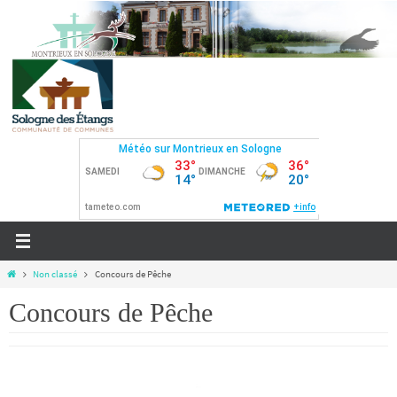
Passer
vers
le
contenu
Home
Non classé
Concours de Pêche
Concours de Pêche