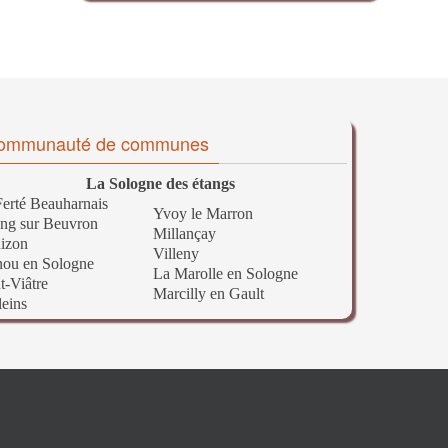
ommunauté de communes
La Sologne des étangs
erté Beauharnais
Yvoy le Marron
ng sur Beuvron
Millançay
izon
Villeny
nou en Sologne
La Marolle en Sologne
t-Viâtre
Marcilly en Gault
leins